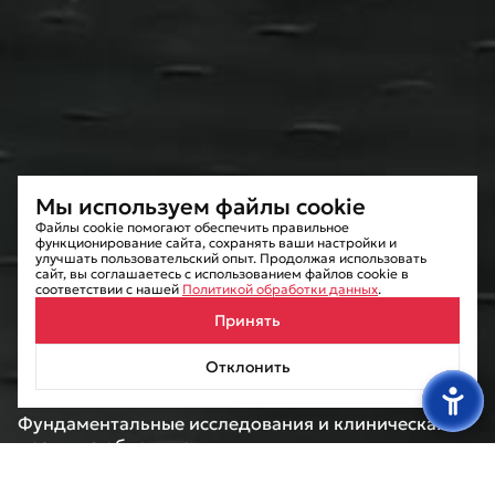
Мы используем файлы cookie
Файлы cookie помогают обеспечить правильное
функционирование сайта, сохранять ваши настройки и
улучшать пользовательский опыт. Продолжая использовать
сайт, вы соглашаетесь с использованием файлов cookie в
соответствии с нашей
Политикой обработки данных
.
Наука и
Принять
инновации
Отклонить
Фундаментальные исследования и клиническая
практика объединены
для создания технологий, меняющих систему
здравоохранения.