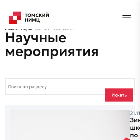
Главная
Наука
Научные мероприятия
Научные
мероприятия
Искать
21.1
Зи
шк
по