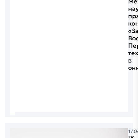
Ме
на
пр
ко
«З
Вос
Пе
те
в
он
17.