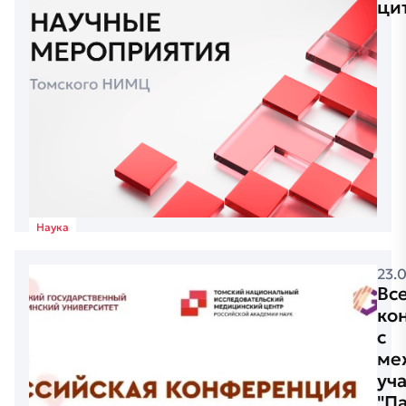
ци
Наука
23.
Вс
ко
с
ме
уч
"П