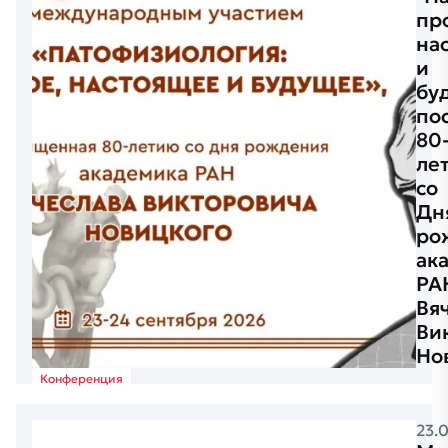
пр
на
и
бу
по
80
ле
со
Дн
ро
ак
РА
Вя
Ви
Но
Конференция
23.