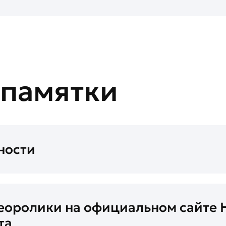
 памятки
ности
еоролики на официальном сайте 
та