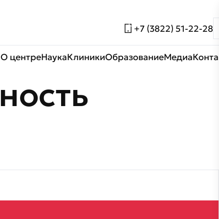
+7 (3822) 51-22-28
О центре
Наука
Клиники
Образование
Медиа
Конта
ность