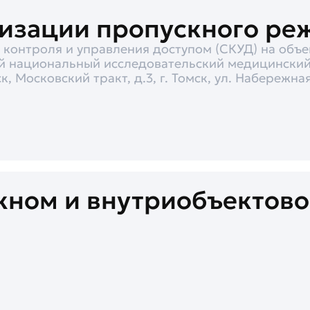
низации пропускного ре
 контроля и управления доступом (СКУД) на объ
й национальный исследовательский медицинский 
, Московский тракт, д.3, г. Томск, ул. Набережная
кном и внутриобъектово