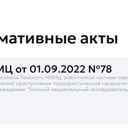
мативные
акты
МЦ от 01.09.2022 №78
сонала Томского НИМЦ, работников частных охра
ения) преступления террористической направле
чреждения "Томский национальный исследовател