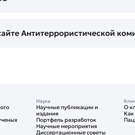
айте Антитеррористической коми
Наука
Кли
кого
Научные публикации и
О к
издания
Как
ученых
Портфель разработок
Пац
Научные мероприятия
Диссертационные советы