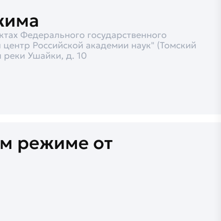
жима
ектах Федерального государственного
центр Российской академии наук" (Томский
 реки Ушайки, д. 10
м режиме от