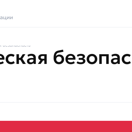
зации
я безопасность
ская безопас