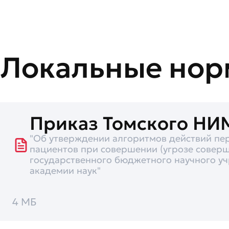
Локальные
нор
Приказ Томского НИ
"Об утверждении алгоритмов действий пер
пациентов при совершении (угрозе соверш
государственного бюджетного научного у
академии наук"
4 МБ