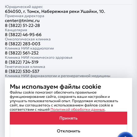
Юридический адрес
634050, г. Томск, Набережная реки Ушайки, 10.
Приемная директора
center@tnimc.ru
8 (3822) 51-22-28
Канцелярия
8 (3822) 46-95-66
Онкологическая клиника
8 (3822) 283-003
Клиника НИИ кардиологии
8 (3822) 561-232
Клиника НИИ психического здоровья
8 (3822) 724-319
Генетическая клиника
8 (3822) 530-537
Клиника НИИ фармакологии и регенеративной медицины
8 (3822) 418-882
Клиника Тюменского кардиологического научного центра
Мы используем файлы cookie
8 (3452) 681-414
Файлы cookie помогают обеспечить правильное
Сведения об образовательной организации
функционирование сайта, сохранять ваши настройки и
Комплексная безопасность
улучшать пользовательский опыт. Продолжая использовать
Информационная безопасность
сайт, вы соглашаетесь с использованием файлов cookie в
Внутренний контроль
соответствии с нашей
Политикой обработки данных
.
Противодействие коррупции
Принять
Отклонить