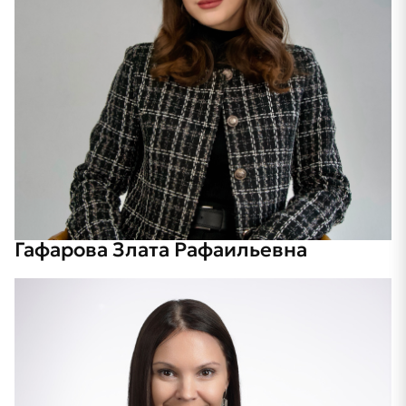
Гафарова Злата Рафаильевна