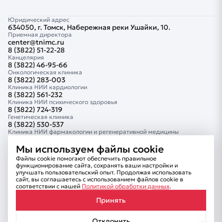
Юридический адрес
634050, г. Томск, Набережная реки Ушайки, 10.
Приемная директора
center@tnimc.ru
8 (3822) 51-22-28
Канцелярия
8 (3822) 46-95-66
Онкологическая клиника
8 (3822) 283-003
Клиника НИИ кардиологии
8 (3822) 561-232
Клиника НИИ психического здоровья
8 (3822) 724-319
Генетическая клиника
8 (3822) 530-537
Клиника НИИ фармакологии и регенеративной медицины
8 (3822) 418-882
Клиника Тюменского кардиологического научного центра
Мы используем файлы cookie
8 (3452) 681-414
Файлы cookie помогают обеспечить правильное
Сведения об образовательной организации
функционирование сайта, сохранять ваши настройки и
Комплексная безопасность
улучшать пользовательский опыт. Продолжая использовать
Информационная безопасность
сайт, вы соглашаетесь с использованием файлов cookie в
Внутренний контроль
соответствии с нашей
Политикой обработки данных
.
Противодействие коррупции
Принять
Отклонить