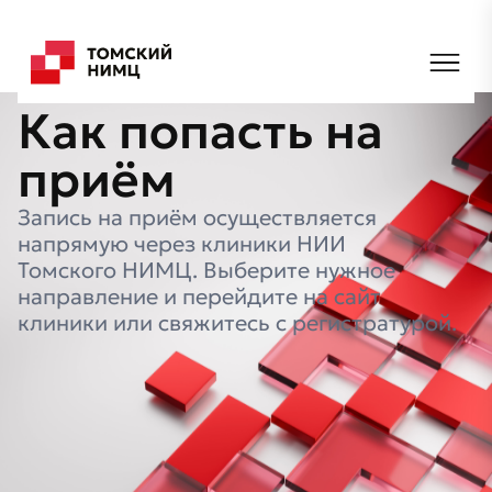
Главная
Клиники
Как попасть на приём
Как
попасть
на
приём
Запись на приём осуществляется
напрямую через клиники НИИ
Томского НИМЦ. Выберите нужное
направление и перейдите на сайт
клиники или свяжитесь с регистратурой.
Клиника НИИ онкологии