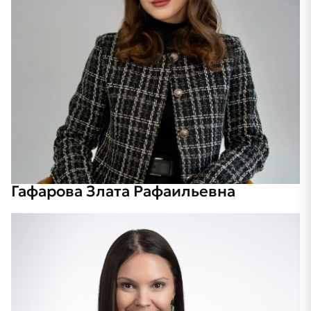
Гафарова Злата Рафаильевна