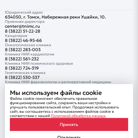
Юридический адрес
634050, г. Томск, Набережная реки Ушайки, 10.
Приемная директора
center@tnimc.ru
8 (3822) 51-22-28
Канцелярия
8 (3822) 46-95-66
Онкологическая клиника
8 (3822) 283-003
Клиника НИИ кардиологии
8 (3822) 561-232
Клиника НИИ психического здоровья
8 (3822) 724-319
Генетическая клиника
8 (3822) 530-537
Клиника НИИ фармакологии и регенеративной медицины
8 (3822) 418-882
Клиника Тюменского кардиологического научного центра
Мы используем файлы cookie
8 (3452) 681-414
Файлы cookie помогают обеспечить правильное
Сведения об образовательной организации
функционирование сайта, сохранять ваши настройки и
Комплексная безопасность
улучшать пользовательский опыт. Продолжая использовать
Информационная безопасность
сайт, вы соглашаетесь с использованием файлов cookie в
Внутренний контроль
соответствии с нашей
Политикой обработки данных
.
Противодействие коррупции
Принять
Отклонить