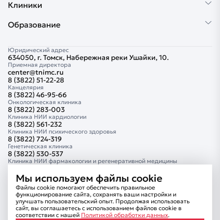
Клиники
Образование
Юридический адрес
634050, г. Томск, Набережная реки Ушайки, 10.
Приемная директора
center@tnimc.ru
8 (3822) 51-22-28
Канцелярия
8 (3822) 46-95-66
Онкологическая клиника
8 (3822) 283-003
Клиника НИИ кардиологии
8 (3822) 561-232
Клиника НИИ психического здоровья
8 (3822) 724-319
Генетическая клиника
8 (3822) 530-537
Клиника НИИ фармакологии и регенеративной медицины
8 (3822) 418-882
Клиника Тюменского кардиологического научного центра
Мы используем файлы cookie
8 (3452) 681-414
Файлы cookie помогают обеспечить правильное
Сведения об образовательной организации
функционирование сайта, сохранять ваши настройки и
Комплексная безопасность
улучшать пользовательский опыт. Продолжая использовать
Информационная безопасность
сайт, вы соглашаетесь с использованием файлов cookie в
Внутренний контроль
соответствии с нашей
Политикой обработки данных
.
Противодействие коррупции